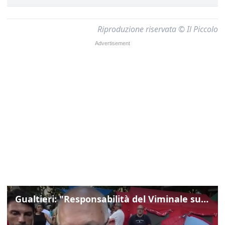
Riproduzione riservata © Il Piccolo
Gualtieri: "Responsabilità del Viminale su Spin Time? La posizione dei partiti è nota"