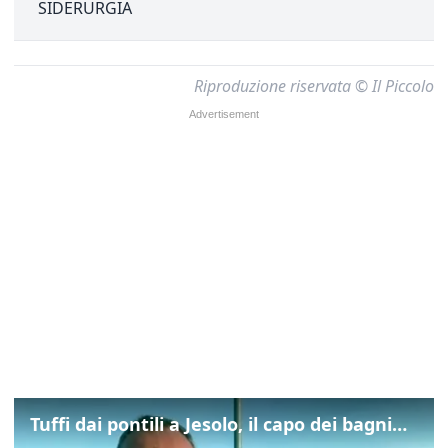
SIDERURGIA
Riproduzione riservata © Il Piccolo
Tuffi dai pontili a Jesolo, il capo dei bagnini: "L'impegno di tutti per evitare altre tragedie"