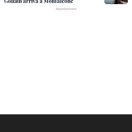
Goliath arriva a Monfalcone