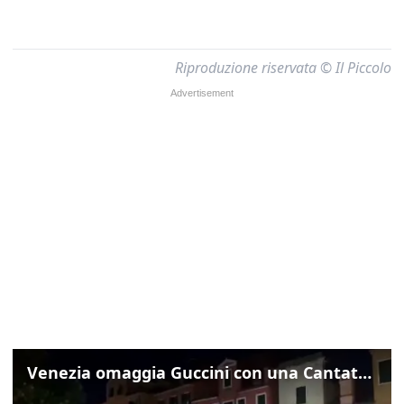
Riproduzione riservata © Il Piccolo
Venezia omaggia Guccini con una Cantata Anarchica in campo Santa Margherita