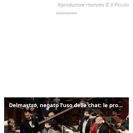
Riproduzione riservata © Il Piccolo
Delmastro, negato l'uso delle chat: le proteste di Avs e M5s