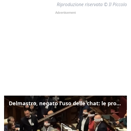
Riproduzione riservata © Il Piccolo
Delmastro, negato l'uso delle chat: le proteste di Avs e M5s