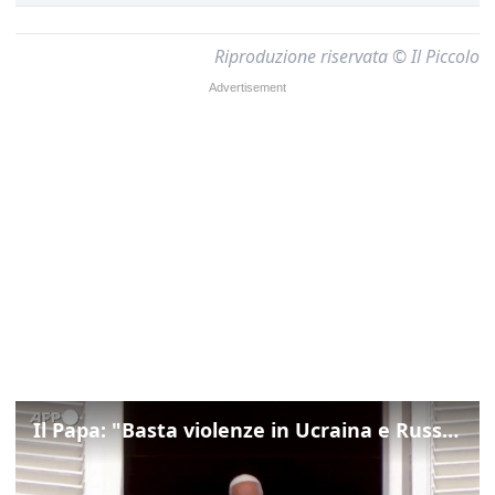
Riproduzione riservata © Il Piccolo
Il Papa: "Basta violenze in Ucraina e Russia, spazio a diplomazia"