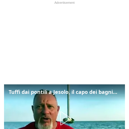
Tuffi dai pontili a Jesolo, il capo dei bagnini: "L'impegno di tutti per evitare altre tragedie"