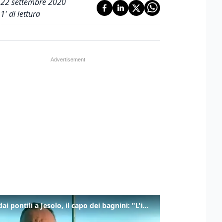
22 settembre 2020
1
' di lettura
Tuffi dai pontili a Jesolo, il capo dei bagnini: "L'impegno di tutti per evitare altre tragedie"