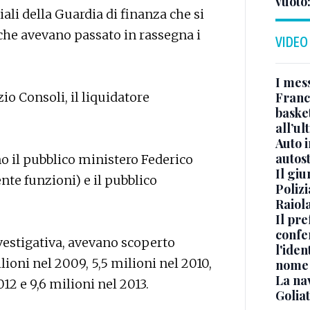
vuoto
ali della Guardia di finanza che si
che avevano passato in rassegna i
VIDEO
I mes
Franc
io Consoli, il liquidatore
basket
all’ul
Auto 
autos
ono il pubblico ministero Federico
Il gi
nte funzioni) e il pubblico
Polizi
Raiola
Il pre
confe
investigativa, avevano scoperto
l'iden
lioni nel 2009, 5,5 milioni nel 2010,
nome
La na
012 e 9,6 milioni nel 2013.
Golia