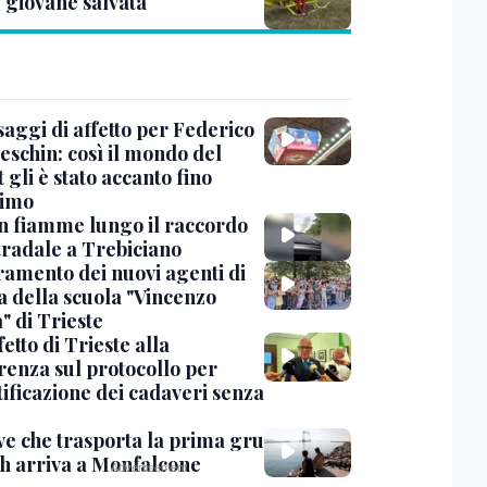
: giovane salvata
saggi di affetto per Federico
eschin: così il mondo del
 gli è stato accanto fino
timo
in fiamme lungo il raccordo
tradale a Trebiciano
uramento dei nuovi agenti di
a della scuola "Vincenzo
" di Trieste
fetto di Trieste alla
renza sul protocollo per
tificazione dei cadaveri senza
ve che trasporta la prima gru
th arriva a Monfalcone