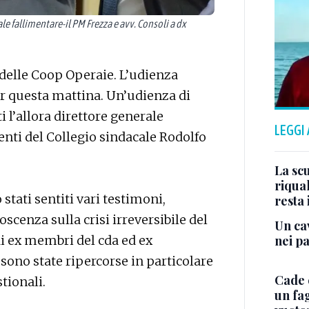
e fallimentare-il PM Frezza e avv. Consoli a dx
c delle Coop Operaie. L’udienza
er questa mattina. Un’udienza di
l’allora direttore generale
LEGGI
enti del Collegio sindacale Rodolfo
La scu
riqual
stati sentiti vari testimoni,
resta 
oscenza sulla crisi irreversibile del
Un cav
nei p
di ex membri del cda ed ex
 sono state ripercorse in particolare
Cade 
stionali.
un fa