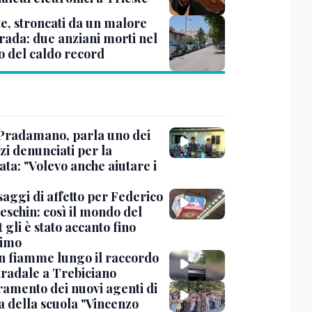
te, stroncati da un malore
trada: due anziani morti nel
o del caldo record
Pradamano, parla uno dei
zi denunciati per la
ta: "Volevo anche aiutare i
saggi di affetto per Federico
eschin: così il mondo del
 gli è stato accanto fino
timo
in fiamme lungo il raccordo
tradale a Trebiciano
uramento dei nuovi agenti di
a della scuola "Vincenzo