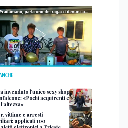
Caso Pradamano, parla uno dei ragazzi denunciati per la limonata: "Volevo anche aiutare i miei"
 ANCHE
a invenduto l’unico sexy shop
nfalcone: «Pochi acquirenti e
l’altezza»
r, vittime e arresti
liari: applicati 100
aletti elettronici a Trieste