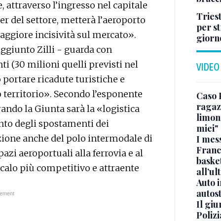
, attraverso l’ingresso nel capitale
Tries
er del settore, metterà l’aeroporto
per s
ggiore incisività sul mercato».
giorn
ggiunto Zilli - guarda con
i (30 milioni quelli previsti nel
VIDEO
portare ricadute turistiche e
 territorio». Secondo l’esponente
Caso 
ragaz
ando la Giunta sarà la «logistica
limona
ento degli spostamenti dei
miei"
azione anche del polo intermodale di
I mes
Franc
azi aeroportuali alla ferrovia e al
basket
scalo più competitivo e attraente
all’ul
Auto 
autos
Il gi
Polizi