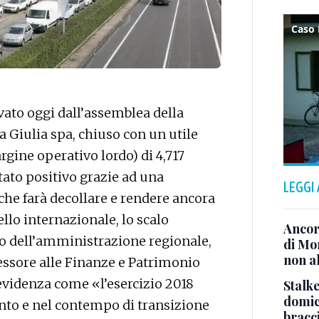
vato oggi dall’assemblea della
a Giulia spa, chiuso con un utile
rgine operativo lordo) di 4,717
tato positivo grazie ad una
LEGGI
che farà decollare e rendere ancora
vello internazionale, lo scalo
Ancor
nto dell’amministrazione regionale,
di Mo
non al
essore alle Finanze e Patrimonio
 evidenza come «l’esercizio 2018
Stalke
domici
to e nel contempo di transizione
bracci