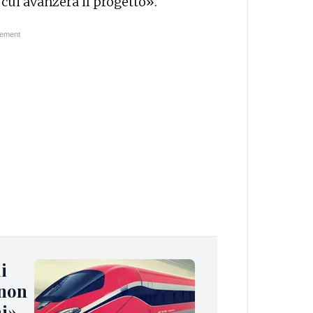
cui avanzerà il progetto».
i
 non
ni»