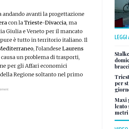
a andando avanti la progettazione
era
con la
Trieste-Divaccia
, ma
zia Giulia e Veneto per il mancato
LEGGI
ure è tutto in territorio italiano. Il
Mediterraneo
, l’olandese
Laurens
Stalke
te causa un problema di trasporti,
domici
ne per gli Affari economici
bracci
à della Regione soltanto nel primo
Tries
per s
giorn
Maxi g
lento 
metri