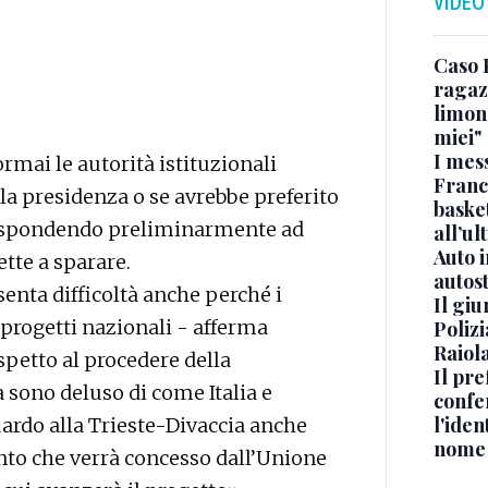
VIDEO
Caso 
ragaz
limona
miei"
I mes
ormai le autorità istituzionali
Franc
la presidenza o se avrebbe preferito
basket
e rispondendo preliminarmente ad
all’ul
Auto 
tte a sparare.
autos
enta difficoltà anche perché i
Il gi
progetti nazionali - afferma
Polizi
Raiola
spetto al procedere della
Il pre
a sono deluso di come Italia e
confe
l'iden
ardo alla Trieste-Divaccia anche
nome
to che verrà concesso dall’Unione