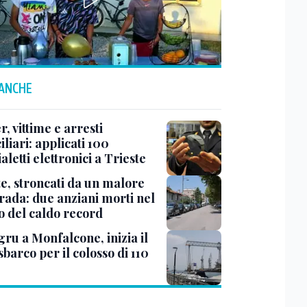
 ANCHE
r, vittime e arresti
liari: applicati 100
aletti elettronici a Trieste
te, stroncati da un malore
trada: due anziani morti nel
o del caldo record
ru a Monfalcone, inizia il
sbarco per il colosso di 110