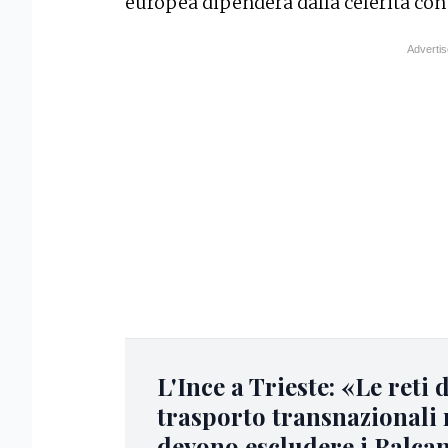
europea dipenderà dalla celerità con 
L'Ince a Trieste: «Le reti d
trasporto transnazionali
devono escludere i Balca