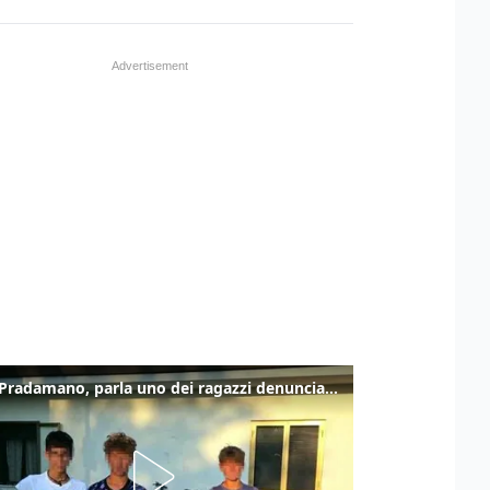
Caso Pradamano, parla uno dei ragazzi denunciati per la limonata: "Volevo anche aiutare i miei"