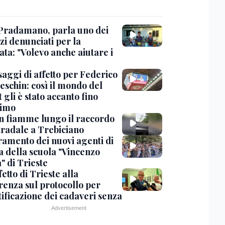
Pradamano, parla uno dei
zi denunciati per la
ta: "Volevo anche aiutare i
saggi di affetto per Federico
eschin: così il mondo del
 gli è stato accanto fino
timo
in fiamme lungo il raccordo
tradale a Trebiciano
uramento dei nuovi agenti di
a della scuola "Vincenzo
" di Trieste
fetto di Trieste alla
renza sul protocollo per
tificazione dei cadaveri senza