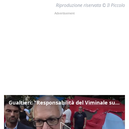
Riproduzione riservata © Il Piccolo
Gualtieri: "Responsabilità del Viminale su Spin Time? La posizione dei partiti è nota"