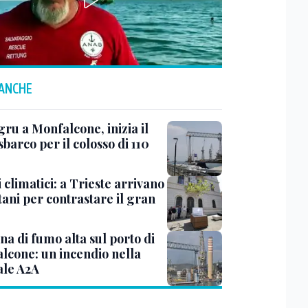
 ANCHE
ru a Monfalcone, inizia il
sbarco per il colosso di 110
 climatici: a Trieste arrivano
tani per contrastare il gran
a di fumo alta sul porto di
lcone: un incendio nella
ale A2A