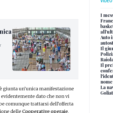
VIDEO
I mes
Franc
basket
nica
all’ul
Auto 
autos
r
Il gi
Polizi
Raiola
Il pre
confe
l'iden
nome
La na
è giunta un’unica manifestazione
Golia
re evidentemente dato che non vi
e comunque trattarsi dell’offerta
zione delle
Cooperative operaie
,