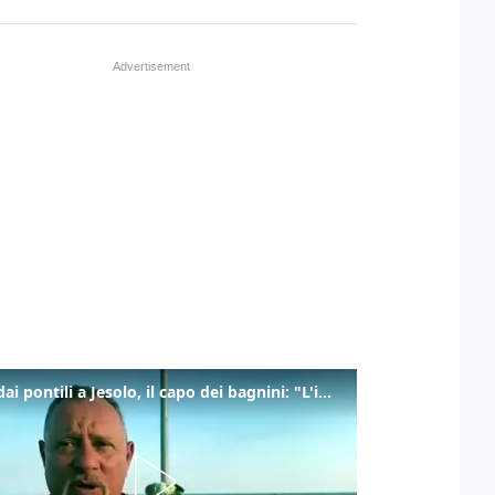
Tuffi dai pontili a Jesolo, il capo dei bagnini: "L'impegno di tutti per evitare altre tragedie"