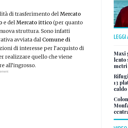
ità di trasferimento del
Mercato
o
e del
Mercato ittico
(per quanto
 nuova struttura. Sono infatti
LEGGI
rativa avviata dal
Comune di
zioni di interesse per l’acquisto di
Maxi g
 realizzare quello che viene
lento 
e all’ingrosso.
metri
Rifugi
13 pla
caldo
Colonn
Monfa
centr