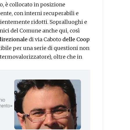
o, è collocato in posizione
iente, con interni recuperabili e
cientemente ridotti. Sopralluoghi e
ecnici del Comune anche qui, così
direzionale
di via Caboto
delle Coop
bile per una serie di questioni non
 termovalorizzatore), oltre che in
chio
rimento»