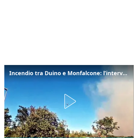
Incendio tra Duino e Monfalcone: l’intervento dei vigili del fuoco