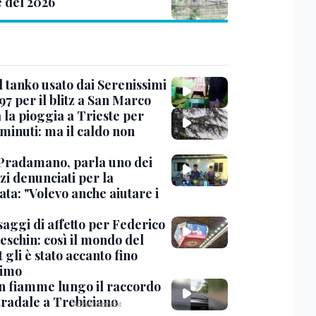
e del 2026
l tanko usato dai Serenissimi
97 per il blitz a San Marco
 la pioggia a Trieste per
minuti: ma il caldo non
Pradamano, parla uno dei
zi denunciati per la
ta: "Volevo anche aiutare i
saggi di affetto per Federico
eschin: così il mondo del
 gli è stato accanto fino
timo
in fiamme lungo il raccordo
tradale a Trebiciano