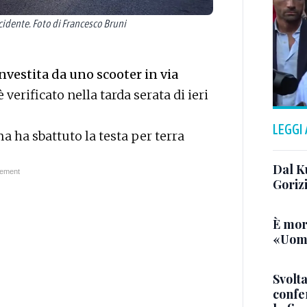
ncidente. Foto di Francesco Bruni
nvestita da uno scooter in via
 è verificato nella tarda serata di ieri
LEGGI
a ha sbattuto la testa per terra
Dal K
Goriz
È mor
«Uomo
Svolta
confer