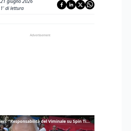
21 giugno 2026
1
' di lettura
Gualtieri: "Responsabilità del Viminale su Spin Time? La posizione dei partiti è nota"