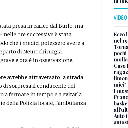
la fin
VIDEO
ata presa in carico dal Burlo, ma -
Ecco i
a - nelle ore successive
è stata
nel 19
do che i medici potessero avere a
Torna
 reparto di Neurochirurgia.
pochi 
molla
grave e ora è in osservazione.
Caso 
ragaz
re avrebbe attraversato la strada
limona
miei"
do di sorpresa il conducente del
I mes
o a fermare in tempo e a evitarla.
Franc
ie della Polizia locale, l'ambulanza
basket
all’ul
Auto 
autos