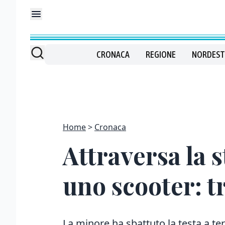
CRONACA
REGIONE
NORDEST
Home
Cronaca
Attraversa la s
uno scooter: t
La minore ha sbattuto la testa a ter