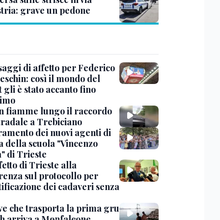
Istria: grave un pedone
saggi di affetto per Federico
eschin: così il mondo del
 gli è stato accanto fino
timo
in fiamme lungo il raccordo
tradale a Trebiciano
uramento dei nuovi agenti di
a della scuola "Vincenzo
" di Trieste
fetto di Trieste alla
renza sul protocollo per
tificazione dei cadaveri senza
ve che trasporta la prima gru
th arriva a Monfalcone