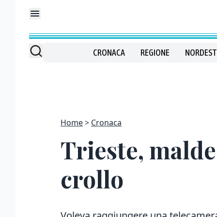
CRONACA
REGIONE
NORDEST
Home
Cronaca
Trieste, mald
crollo
Voleva raggiungere una telecamera 