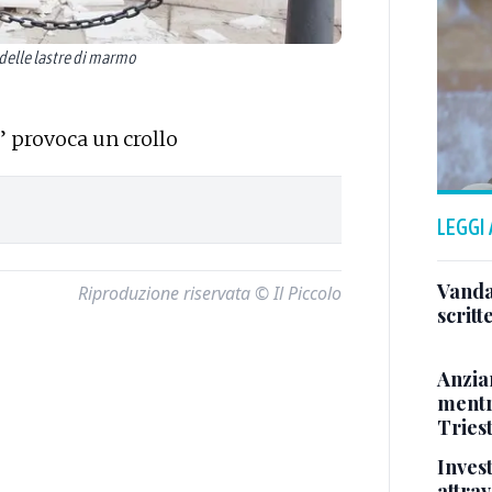
delle lastre di marmo
 provoca un crollo
LEGGI
Vandal
Riproduzione riservata © Il Piccolo
scritt
Anzia
mentr
Triest
Inves
attrav