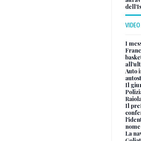
dell’
VIDEO
I mes
Franc
basket
all’ul
Auto 
autos
Il gi
Polizi
Raiola
Il pre
confe
l'iden
nome
La na
Golia