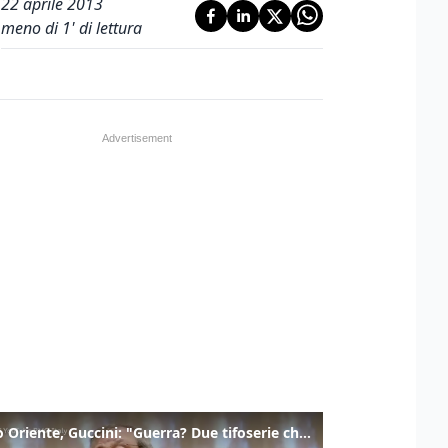
22 aprile 2013
meno di 1' di lettura
Medio Oriente, Guccini: "Guerra? Due tifoserie che si urlano contro e dimenticano vittime"