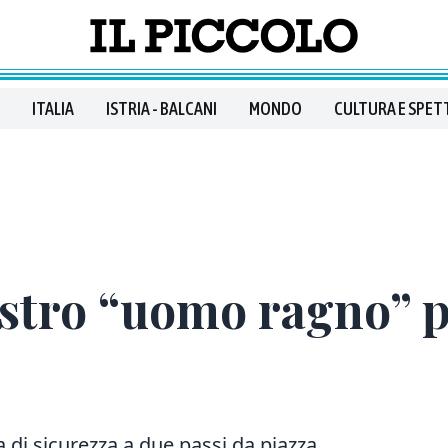
ITALIA
ISTRIA - BALCANI
MONDO
CULTURA E SPET
estro “uomo ragno” 
di sicurezza a due passi da piazza