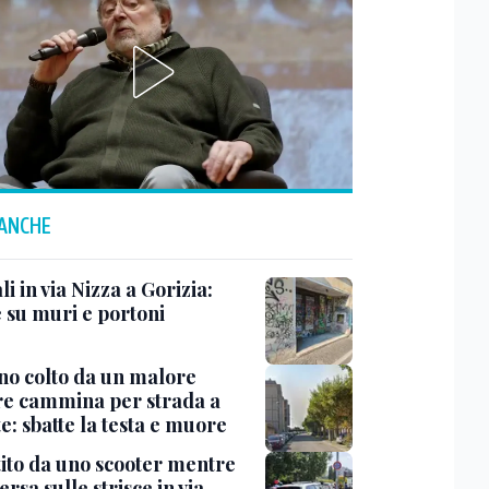
 ANCHE
i in via Nizza a Gorizia:
e su muri e portoni
no colto da un malore
e cammina per strada a
e: sbatte la testa e muore
tito da uno scooter mentre
ersa sulle strisce in via