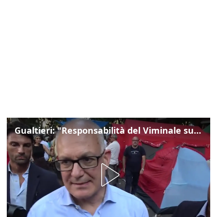
Gualtieri: "Responsabilità del Viminale su Spin Time? La posizione dei partiti è nota"