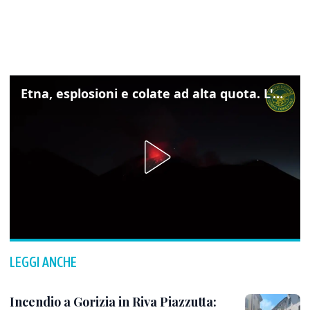
Etna, esplosioni e colate ad alta quota. L'aeroporto di Catania verso la normalità
LEGGI ANCHE
Incendio a Gorizia in Riva Piazzutta: