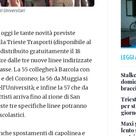
ti Universitari
oggi le tante novità previste
lla Trieste Trasporti (disponibile al
distribuito gratuitamente il 18
LEGGI
re dalle tre nuove linee indirizzate
lasse. La 55 collegherà Barcola con
Stalke
 e del Coroneo; la 56 da Muggia si
domici
l’Università; e infine la 57 che da
bracci
sti arriva fino al rione di San
Tries
per s
este tre specifiche linee potranno
giorn
scolastici.
Maxi g
lento 
anche spostamenti di capolinea e