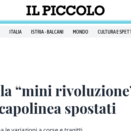
ITALIA
ISTRIA - BALCANI
MONDO
CULTURA E SPET
 la “mini rivoluzione
 capolinea spostati
le variazioni a corse e tragitti