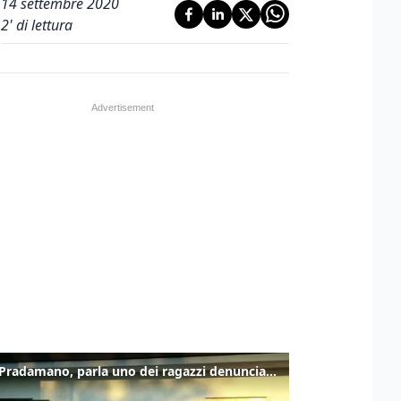
14 settembre 2020
2
' di lettura
Caso Pradamano, parla uno dei ragazzi denunciati per la limonata: "Volevo anche aiutare i miei"