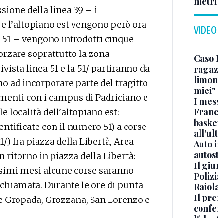
metri
sione della linea 39 – i
 e l’altopiano est vengono però ora
VIDEO
 51 – vengono introdotti cinque
forzare soprattutto la zona
Caso 
ivista linea 51 e la 51/ partiranno da
ragaz
limona
o ad incorporare parte del tragitto
miei"
gamenti con i campus di Padriciano e
I mes
Franc
e località dell’altopiano est:
basket
dentificate con il numero 51) a corse
all’ul
1/) fra piazza della Libertà, Area
Auto 
autos
n ritorno in piazza della Libertà:
Il gi
ossimi mesi alcune corse saranno
Polizi
a chiamata. Durante le ore di punta
Raiola
Il pre
e Gropada, Grozzana, San Lorenzo e
confe