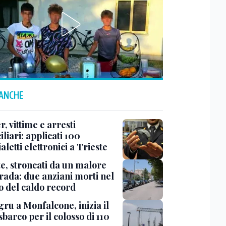
 ANCHE
r, vittime e arresti
liari: applicati 100
aletti elettronici a Trieste
te, stroncati da un malore
trada: due anziani morti nel
o del caldo record
ru a Monfalcone, inizia il
sbarco per il colosso di 110