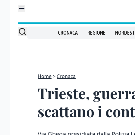
CRONACA
REGIONE
NORDEST
Home
Cronaca
Trieste, guerra
scattano i cont
Via Ghega presidiata dalla Polizia Lo