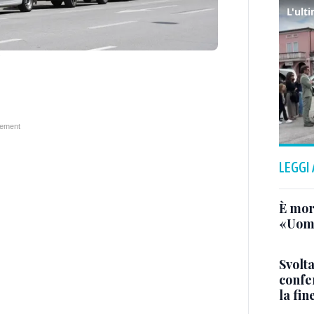
LEGGI
È mor
«Uomo
Svolta
confer
la fin