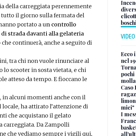
Incend
rsia della carreggiata perennemente
divers
tutto il giorno sulla fermata del
elicot
bosch
 hanno portato a u
n controllo
 di strada davanti alla gelateria
VIDEO
che continuerà, anche a seguito di
Ecco i
nel 19
ni, tra chi non vuole rinunciare al
Torna
o lo scooter in sosta vietata, e chi
pochi 
ole atteso da tempo. E fioccano le
molla
Caso 
ragaz
e, in alcuni momenti anche con il
limona
 locale, ha attirato l’attenzione di
miei"
I mes
nti che acquistano il gelato
Franc
a carreggiata. Da Zampolli
basket
ne che vediamo sempre i vigili qui
,
all’ul