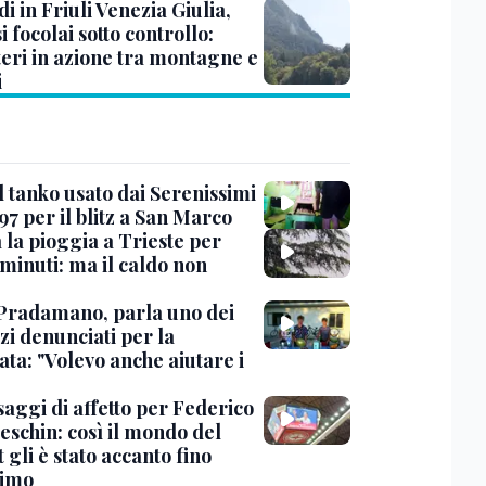
i in Friuli Venezia Giulia,
i focolai sotto controllo:
teri in azione tra montagne e
i
l tanko usato dai Serenissimi
97 per il blitz a San Marco
 la pioggia a Trieste per
minuti: ma il caldo non
Pradamano, parla uno dei
zi denunciati per la
ta: "Volevo anche aiutare i
saggi di affetto per Federico
eschin: così il mondo del
 gli è stato accanto fino
timo