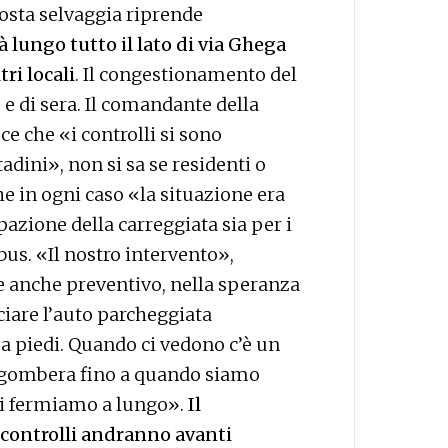
sosta selvaggia riprende
 lungo tutto il lato di via Ghega
tri locali
. Il congestionamento del
 e di sera. Il comandante della
sce che «i controlli si sono
tadini», non si sa se residenti o
e in ogni caso «la situazione era
pazione della carreggiata sia per i
bus. «Il nostro intervento»,
e anche preventivo, nella speranza
ciare l’auto parcheggiata
 a piedi. Quando ci vedono c’è un
 sgombera fino a quando siamo
ci fermiamo a lungo».
Il
controlli andranno avanti