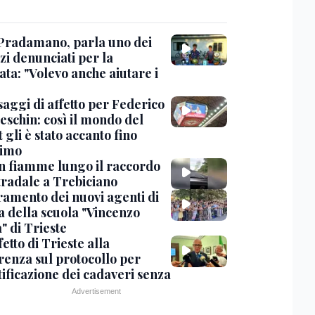
Pradamano, parla uno dei
zi denunciati per la
ta: "Volevo anche aiutare i
saggi di affetto per Federico
eschin: così il mondo del
 gli è stato accanto fino
timo
in fiamme lungo il raccordo
tradale a Trebiciano
uramento dei nuovi agenti di
a della scuola "Vincenzo
" di Trieste
fetto di Trieste alla
renza sul protocollo per
tificazione dei cadaveri senza