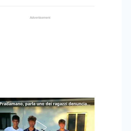
Caso Pradamano, parla uno dei ragazzi denunciati per la limonata: "Volevo anche aiutare i miei"