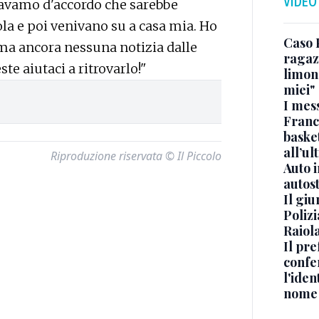
VIDEO
 eravamo d'accordo che sarebbe
la e poi venivano su a casa mia. Ho
Caso 
..ma ancora nessuna notizia dalle
ragaz
ste aiutaci a ritrovarlo!"
limona
miei"
I mes
Franc
basket
all’ul
Riproduzione riservata © Il Piccolo
Auto 
autos
Il gi
Polizi
Raiola
Il pre
confe
l'iden
nome