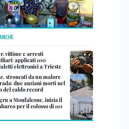
 ANCHE
r, vittime e arresti
liari: applicati 100
aletti elettronici a Trieste
te, stroncati da un malore
trada: due anziani morti nel
o del caldo record
ru a Monfalcone, inizia il
sbarco per il colosso di 110