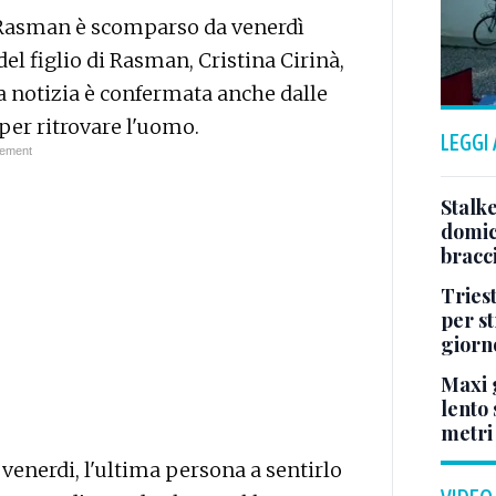
Rasman è scomparso da venerdì
el figlio di Rasman, Cristina Cirinà,
a notizia è confermata anche dalle
 per ritrovare l'uomo.
LEGGI
Stalke
domici
bracci
Tries
per s
giorn
Maxi g
lento 
metri
 venerdi, l'ultima persona a sentirlo