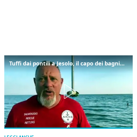
Tuffi dai pontili a Jesolo, il capo dei bagnini: "L'impegno di tutti per evitare altre tragedie"