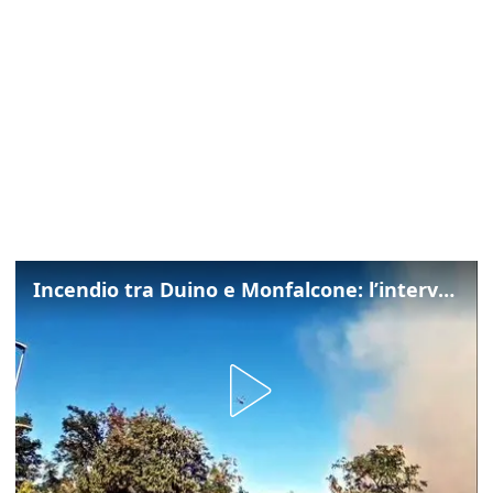
Incendio tra Duino e Monfalcone: l’intervento dei vigili del fuoco