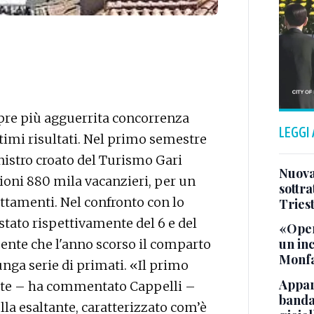
mpre più agguerrita concorrenza
LEGGI
timi risultati. Nel primo semestre
inistro croato del Turismo Gari
Nuova 
lioni 880 mila vacanzieri, per un
sottra
ottamenti. Nel confronto con lo
Tries
stato rispettivamente del 6 e del
«Oper
un in
ente che l'anno scorso il comparto
Monfa
unga serie di primati. «Il primo
Appar
ante – ha commentato Cappelli –
banda 
la esaltante, caratterizzato com’è