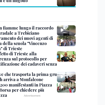
li e un lingotto
in fiamme lungo il raccordo
tradale a Trebiciano
uramento dei nuovi agenti di
a della scuola "Vincenzo
" di Trieste
fetto di Trieste alla
renza sul protocollo per
tificazione dei cadaveri senza
ve che trasporta la prima gru
th arriva a Monfalcone
 200 manifestanti in Piazza
 Borsa per chiedere più
ezza