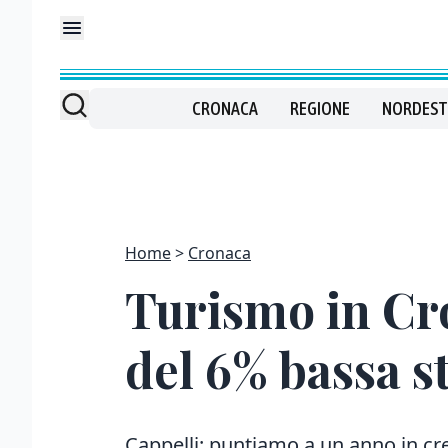
CRONACA
REGIONE
NORDEST
Home
Cronaca
Turismo in Cro
del 6% bassa s
Cappelli: puntiamo a un anno in cr