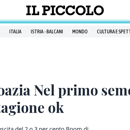
ITALIA
ISTRIA - BALCANI
MONDO
CULTURA E SPET
azia Nel primo seme
tagione ok
escita del 2 o 3 per cento Boom di