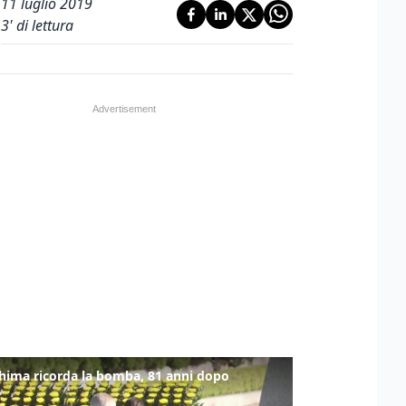
11 luglio 2019
3
' di lettura
hima ricorda la bomba, 81 anni dopo