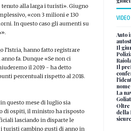
gioiel
enuto alla larga i turisti». Giugno
plessivo, «con 3 milioni e 130
VIDEO
iorni. In questo caso gli aumenti su
%».
Auto 
autos
Il gi
 l’Istria, hanno fatto registrare
Polizi
un anno fa. Dunque «Se non ci
Raiola
Il pre
hiuderemo il 2019 - ha detto
confe
unti percentuali rispetto al 2018.
l'iden
nome
La na
Golia
 in questo mese di luglio sia
Oltre
di ospiti, il ministro ha risposto
della
sicur
iciali lasciando in disparte le
i turisti cambino gusti di anno in