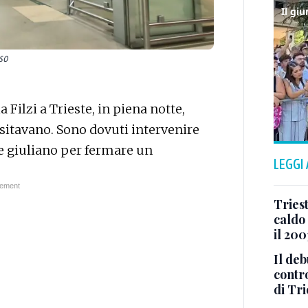
rso
a Filzi a Trieste, in piena notte,
nsitavano. Sono dovuti intervenire
e giuliano per fermare un
LEGGI
Triest
caldo 
il 200
Il deb
contr
di Tri