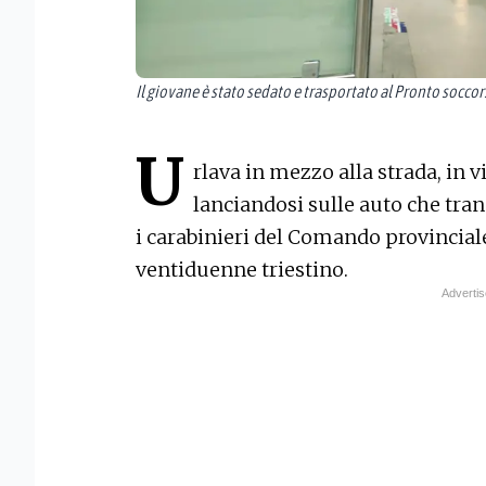
Il giovane è stato sedato e trasportato al Pronto socco
U
rlava in mezzo alla strada, in vi
lanciandosi sulle auto che tra
i carabinieri del Comando provincial
ventiduenne triestino.