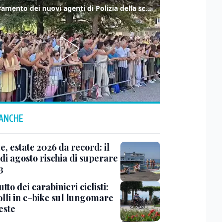
Il giuramento dei nuovi agenti di Polizia della scuola "Vincenzo Raiola" di Trieste
 ANCHE
e, estate 2026 da record: il
di agosto rischia di superare
3
utto dei carabinieri ciclisti:
olli in e-bike sul lungomare
este