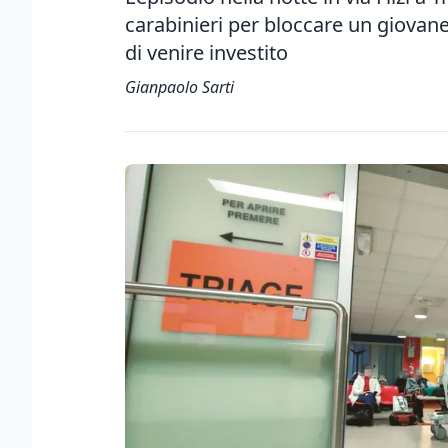
carabinieri per bloccare un giovane
di venire investito
Gianpaolo Sarti