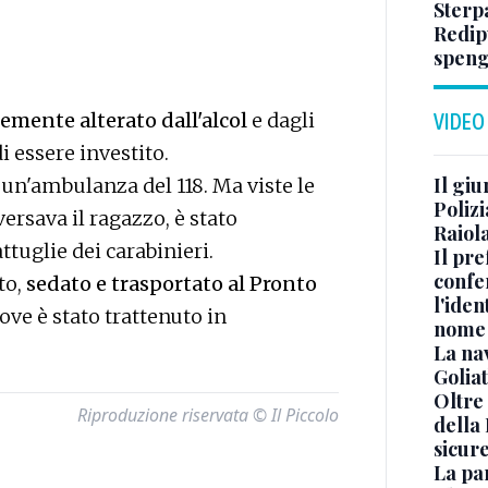
Sterp
Redipu
speng
emente alterato dall'alcol
e dagli
VIDEO
i essere investito.
Il gi
n'ambulanza del 118. Ma viste le
Polizi
versava il ragazzo, è stato
Raiola
ttuglie dei carabinieri.
Il pre
confe
to,
sedato e trasportato al Pronto
l'iden
ove è stato trattenuto in
nome
La na
Golia
Oltre
Riproduzione riservata © Il Piccolo
della
sicur
La pa