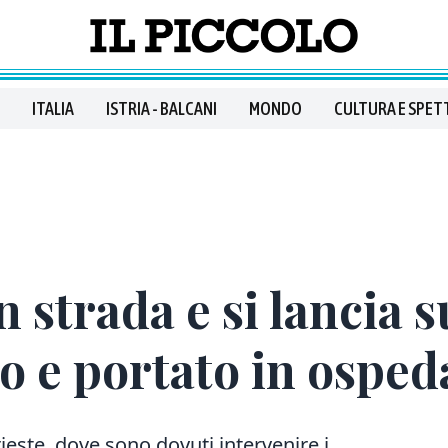
ITALIA
ISTRIA - BALCANI
MONDO
CULTURA E SPET
n strada e si lancia s
to e portato in osped
Trieste, dove sono dovuti intervenire i