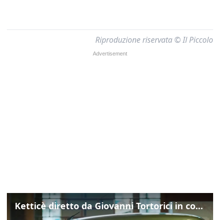
Riproduzione riservata © Il Piccolo
Ketticè diretto da Giovanni Tortorici in concorso al Locarno Film Festival