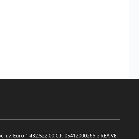
c. i.v. Euro 1.432.522,00 C.F. 05412000266 e REA VE-