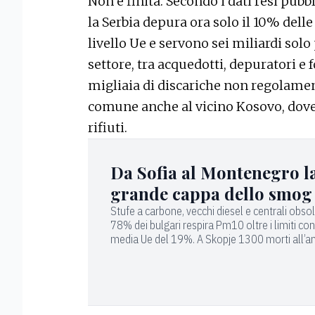
Non è finita. Secondo i dati resi pubbl
la Serbia depura ora solo il 10% delle
livello Ue e servono sei miliardi solo
settore, tra acquedotti, depuratori e
migliaia di discariche non regolamen
comune anche al vicino Kosovo, dove s
rifiuti.
Da Sofia al Montenegro l
grande cappa dello smog
Stufe a carbone, vecchi diesel e centrali obsole
78% dei bulgari respira Pm10 oltre i limiti con
media Ue del 19%. A Skopje 1300 morti all’a