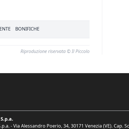
ENTE
BONIFICHE
Riproduzione riservata © Il Piccolo
S.p.a.
p.a. - Via Alessandro Poerio, 34, 30171 Venezia (VE). Cap. So