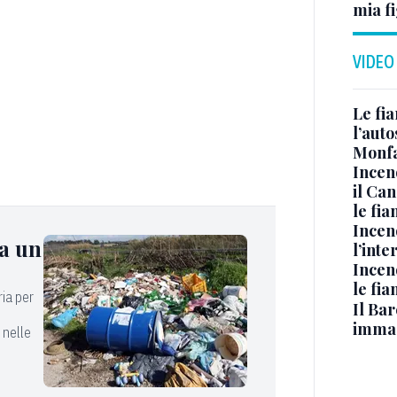
mia fi
VIDEO
Le fi
l’auto
Monfa
Incen
il Ca
le fi
Incen
ia un
l’inte
Incen
le fi
ria per
Il Bar
e
immag
 nelle