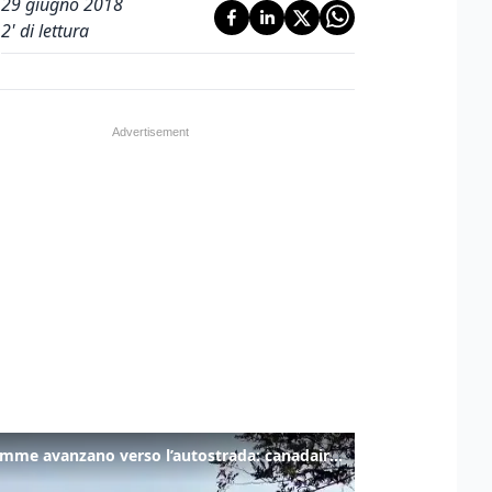
29 giugno 2018
2
' di lettura
Le fiamme avanzano verso l’autostrada: canadair in azione tra Monfalcone e Duino