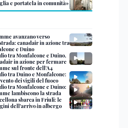
glia e portatela in comunità»
amme avanzano verso
strada: canadair in azione tra
lcone e Duino
dio tra Monfalcone e Duino,
nadair in azione per fermare
amme sul fronte dell’A4
dio tra Duino e Monfalcone:
rvento dei vigili del fuoco
dio tra Monfalcone e Duino:
amme lambiscono la strada
cellona sbarca in Friuli: le
ini dell'arrivo in albergo