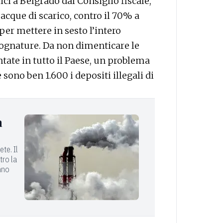
ici a Belgrado dal Consiglio fiscale,
 acque di scarico, contro il 70% a
 per mettere in sesto l’intero
 fognature. Da non dimenticare le
tate in tutto il Paese, un problema
ono ben 1.600 i depositi illegali di
a
te. Il
tro la
nno