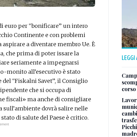
 euro per “bonificare” un intero
Vecchio Continente e con problemi
a aspirare a diventare membro Ue. È
ia, che prima di poter issare la
LEGGI
iziare seriamente a impegnarsi
lo-monito all’esecutivo è stato
Campo
 del “Fiskalni Savet”, il Consiglio
scomp
corso
ndipendente che si occupa di
che fiscali» ma anche di consigliare
Lavori
munici
la sull’ambiente dovrà salire nelle
cambi
stato di salute del Paese è critico.
trasf
Picchi
madre 