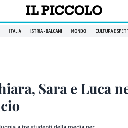
ITALIA
ISTRIA - BALCANI
MONDO
CULTURA E SPET
iara, Sara e Luca n
cio
uggia a tre studenti della media per