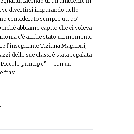
nsegnanti, facendo di un ambiente in
ove divertirsi imparando nello
amo considerato sempre un po’
erché abbiamo capito che ci voleva
imonia c’è anche stato un momento
re l’insegnante Tiziana Magnoni,
azzi delle sue classi è stata regalata
Il Piccolo principe” – con un
e frasi.—
I