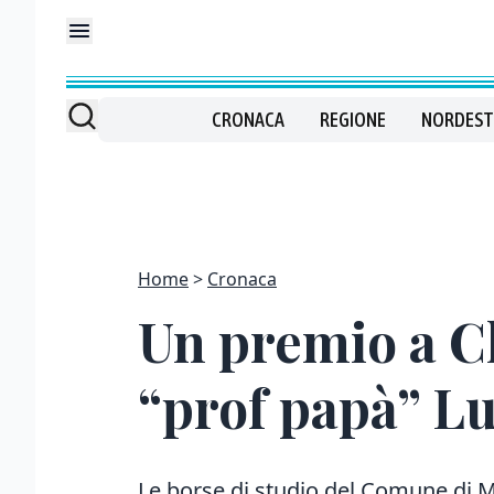
CRONACA
REGIONE
NORDEST
Home
Cronaca
Un premio a Ch
“prof papà” Lu
Le borse di studio del Comune di M