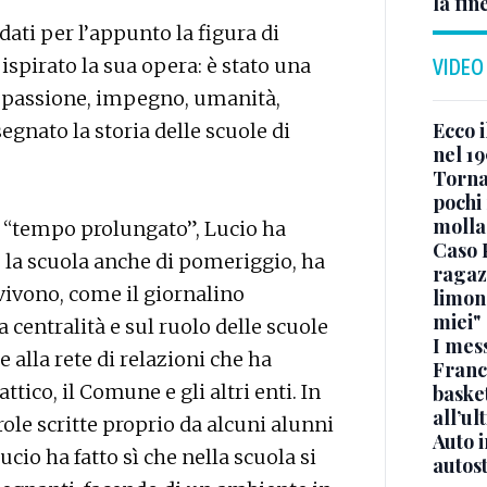
la fin
dati per l’appunto la figura di
ispirato la sua opera: è stato una
VIDEO
n passione, impegno, umanità,
Ecco i
egnato la storia delle scuole di
nel 19
Torna
pochi 
molla
il “tempo prolungato”, Lucio ha
Caso 
re la scuola anche di pomeriggio, ha
ragaz
vivono, come il giornalino
limona
miei"
a centralità e sul ruolo delle scuole
I mes
e alla rete di relazioni che ha
Franc
ttico, il Comune e gli altri enti. In
basket
all’ul
role scritte proprio da alcuni alunni
Auto 
cio ha fatto sì che nella scuola si
autos