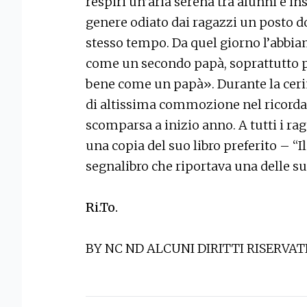
respiri un’aria serena tra alunni e i
genere odiato dai ragazzi un posto d
stesso tempo. Da quel giorno l’abbi
come un secondo papà, soprattutto p
bene come un papà». Durante la cer
di altissima commozione nel ricorda
scomparsa a inizio anno. A tutti i rag
una copia del suo libro preferito – “
segnalibro che riportava una delle su
Ri.To.
BY NC ND ALCUNI DIRITTI RISERVAT