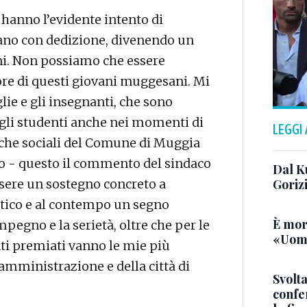
 hanno l’evidente intento di
icano con dedizione, divenendo un
i. Non possiamo che essere
lore di questi giovani muggesani. Mi
lie e gli insegnanti, che sono
 gli studenti anche nei momenti di
LEGGI
itiche sociali del Comune di Muggia
io - questo il commento del sindaco
Dal K
sere un sostegno concreto a
Goriz
stico e al contempo un segno
È mor
pegno e la serietà, oltre che per le
«Uomo
nti premiati vanno le mie più
amministrazione e della città di
Svolta
confer