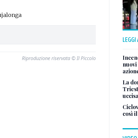
ujalonga
LEGGI
Incend
Riproduzione riservata © Il Piccolo
nuovi 
azion
La don
Tries
uccis
Ciclov
così i