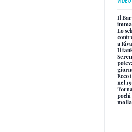
VIDEO
Il Bar
immag
Lo sc
contro
a Riva
Il ta
Seren
potev
giorn
Ecco i
nel 19
Torna
pochi 
molla