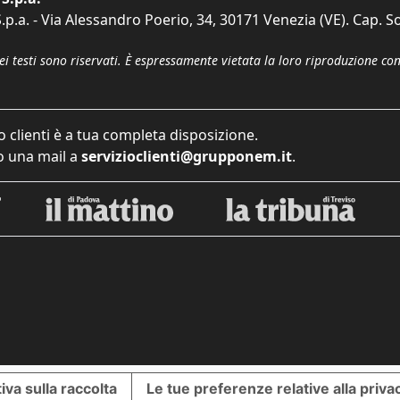
p.a. - Via Alessandro Poerio, 34, 30171 Venezia (VE). Cap. So
dei testi sono riservati. È espressamente vietata la loro riproduzione co
o clienti è a tua completa disposizione.
 una mail a
servizioclienti@grupponem.it
.
iva sulla raccolta
Le tue preferenze relative alla priva