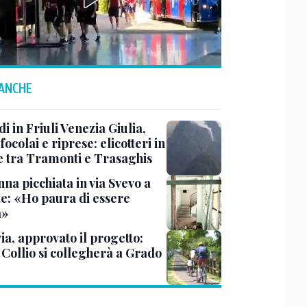
 ANCHE
i in Friuli Venezia Giulia,
focolai e riprese: elicotteri in
e tra Tramonti e Trasaghis
na picchiata in via Svevo a
te: «Ho paura di essere
a»
ia, approvato il progetto:
l Collio si collegherà a Grado