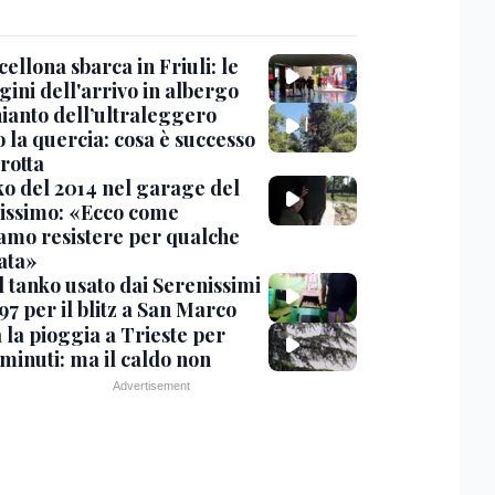
cellona sbarca in Friuli: le
ini dell'arrivo in albergo
hianto dell’ultraleggero
 la quercia: cosa è successo
rotta
nko del 2014 nel garage del
issimo: «Ecco come
amo resistere per qualche
ata»
l tanko usato dai Serenissimi
97 per il blitz a San Marco
 la pioggia a Trieste per
minuti: ma il caldo non