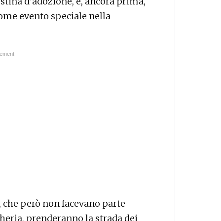
stina d’adozione, e, ancora prima,
come evento speciale nella
n, che però non facevano parte
cheria, prenderanno la strada dei