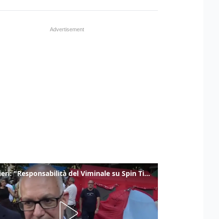
Gualtieri: "Responsabilità del Viminale su Spin Time? La posizione dei partiti è nota"