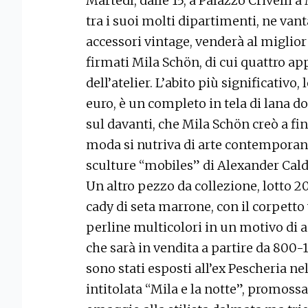
Martedì, dalle 15, a Palazzo Crivelli a 
tra i suoi molti dipartimenti, ne vant
accessori vintage, venderà al miglior
firmati Mila Schön, di cui quattro app
dell’atelier. L’abito più significativo
euro, è un completo in tela di lana d
sul davanti, che Mila Schön creò a fi
moda si nutriva di arte contemporane
sculture “mobiles” di Alexander Cald
Un altro pezzo da collezione, lotto 20
cady di seta marrone, con il corpett
perline multicolori in un motivo di ap
che sarà in vendita a partire da 800-
sono stati esposti all’ex Pescheria ne
intitolata “Mila e la notte”, promos