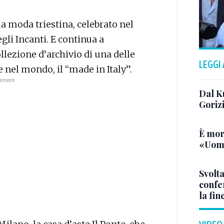
lla moda triestina, celebrato nel
gli Incanti. E continua a
lezione d’archivio di una delle
LEGGI
e nel mondo, il “made in Italy”.
Dal K
Goriz
È mor
«Uomo
Svolta
confer
la fin