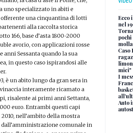
Milano, la casa d’aste Il Ponte, che,
VIDEO
a uno specializzato in abiti e
Ecco i
 offerente una cinquantina di lotti
nel 19
artenenti alla raccolta storica
Torna
, lotto 166, base d’asta 1800-2000
pochi 
molla
ouble avorio, con applicazioni rosse
Caso 
ne anni Sessanta quando la sua
ragaz
a, in questo caso ispirandosi alle
limona
miei"
er.
I mes
3, è un abito lungo da gran sera in
Franc
o vinaccia interamente ricamato a
basket
all’ul
i, risalente ai primi anni Settanta,
Auto 
1000 euro. Entrambi questi capi
autos
l 2010, nell’ambito della mostra
sa dall’amministrazione comunale in