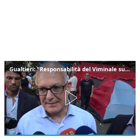
Gualtieri: "Responsabilità del Viminale su Spin Time? La posizione dei partiti è nota"