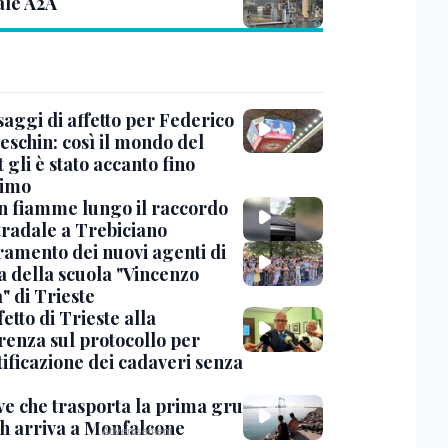
ale A2A
saggi di affetto per Federico
eschin: così il mondo del
 gli è stato accanto fino
timo
in fiamme lungo il raccordo
tradale a Trebiciano
uramento dei nuovi agenti di
a della scuola "Vincenzo
" di Trieste
fetto di Trieste alla
renza sul protocollo per
tificazione dei cadaveri senza
ve che trasporta la prima gru
th arriva a Monfalcone