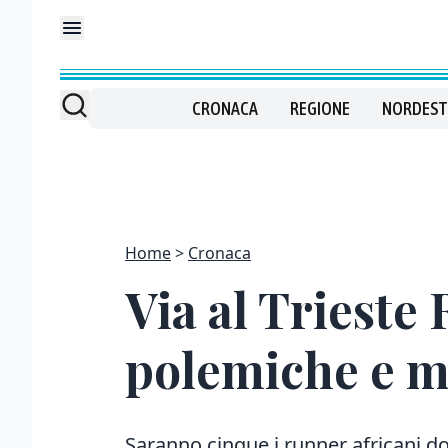
CRONACA
REGIONE
NORDEST
Home
Cronaca
Via al Trieste 
polemiche e m
Saranno cinque i runner africani dop