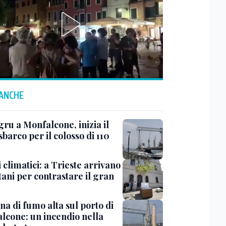
 ANCHE
ru a Monfalcone, inizia il
sbarco per il colosso di 110
 climatici: a Trieste arrivano
tani per contrastare il gran
a di fumo alta sul porto di
lcone: un incendio nella