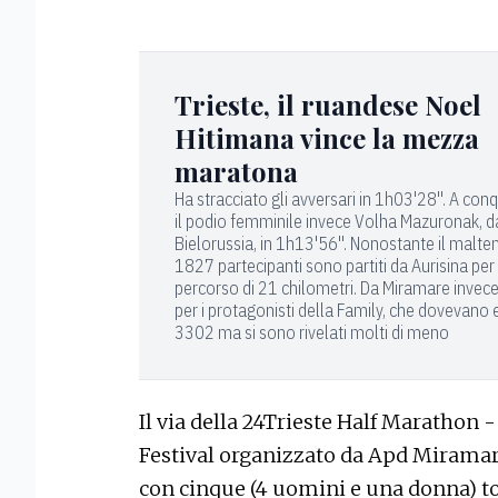
Trieste, il ruandese Noel
Hitimana vince la mezza
maratona
Ha stracciato gli avversari in 1h03'28''. A con
il podio femminile invece Volha Mazuronak, d
Bielorussia, in 1h13'56''. Nonostante il malte
1827 partecipanti sono partiti da Aurisina per 
percorso di 21 chilometri. Da Miramare invece 
per i protagonisti della Family, che dovevano
3302 ma si sono rivelati molti di meno
Il via della 24Trieste Half Marathon -
Festival organizzato da Apd Miramar 
con cinque (4 uomini e una donna) to