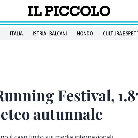
ITALIA
ISTRIA - BALCANI
MONDO
CULTURA E SPET
Running Festival, 1.87
eteo autunnale
o il caso finito sui media internazionali