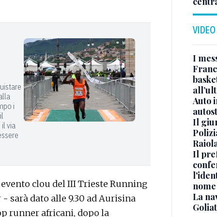
centr
VIDEO
I mes
Franc
basket
quistare
all’ul
alla
Auto 
mpo i
autos
il
Il gi
il via
Polizi
 essere
Raiola
Il pre
confe
l'iden
 evento clou del III Trieste Running
nome
La na
- sarà dato alle 9.30 ad Aurisina
Golia
p runner africani, dopo la