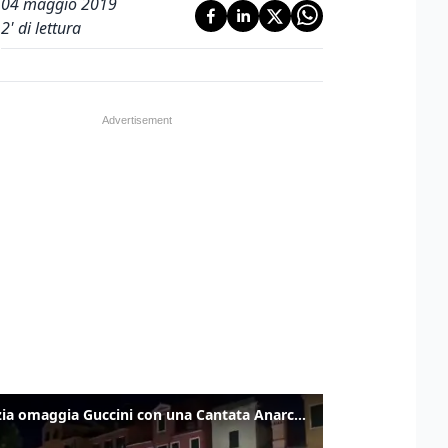
04 maggio 2019
2
' di lettura
Venezia omaggia Guccini con una Cantata Anarchica in campo Santa Margherita