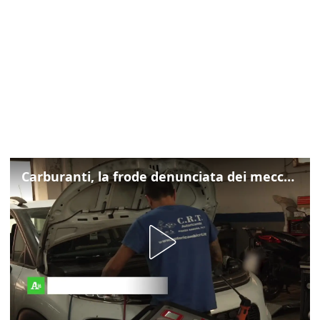
Carburanti, la frode denunciata dei meccanici: "Acqua in gasolio e benzina"