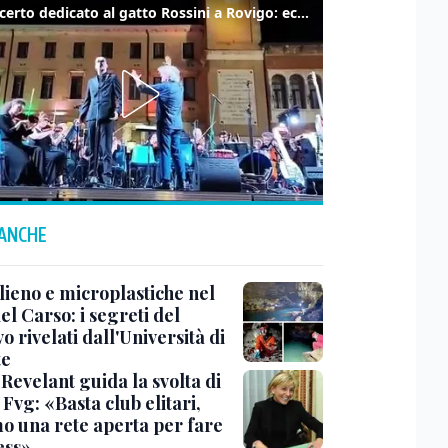
Il concerto dedicato al gatto Rossini a Rovigo: ecco un estratto
 ANCHE
lieno e microplastiche nel
el Carso: i segreti del
 rivelati dall'Università di
te
Revelant guida la svolta di
Fvg: «Basta club elitari,
o una rete aperta per fare
ess»