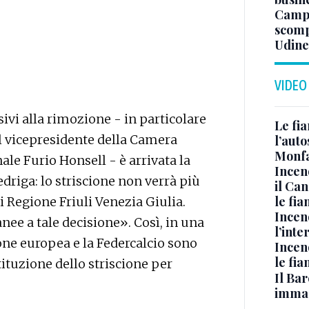
Campo
scomp
Udine
VIDEO
ivi alla rimozione - in particolare
Le fi
el vicepresidente della Camera
l’auto
Monfa
ale Furio Honsell - è arrivata la
Incen
driga: lo striscione non verrà più
il Ca
le fi
di Regione Friuli Venezia Giulia.
Incen
nee a tale decisione». Così, in una
l’inte
ione europea e la Federcalcio sono
Incen
le fi
tituzione dello striscione per
Il Bar
immag