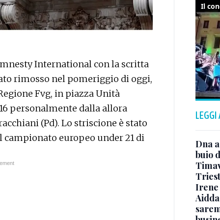
Amnesty International con la scritta
tato rimosso nel pomeriggio di oggi,
Regione Fvg, in piazza Unità
2016 personalmente dalla allora
LEGGI
acchiani (Pd). Lo striscione è stato
 il campionato europeo under 21 di
Dna a
buio d
Timavo
Tries
Irene 
Aidda 
sarem
busin