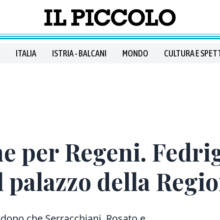
ITALIA
ISTRIA - BALCANI
MONDO
CULTURA E SPET
one per Regeni. Fedri
l palazzo della Regi
 dopo che Serracchiani, Rosato e