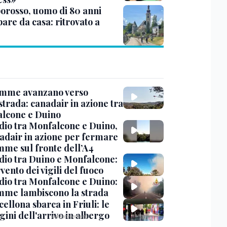
rosso, uomo di 80 anni
are da casa: ritrovato a
amme avanzano verso
strada: canadair in azione tra
lcone e Duino
dio tra Monfalcone e Duino,
nadair in azione per fermare
amme sul fronte dell’A4
dio tra Duino e Monfalcone:
rvento dei vigili del fuoco
dio tra Monfalcone e Duino:
amme lambiscono la strada
cellona sbarca in Friuli: le
ini dell'arrivo in albergo