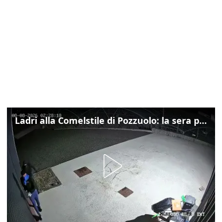
Ladri alla Comelstile di Pozzuolo: la sera prima il tentato furto a Buja, ecco le immagini