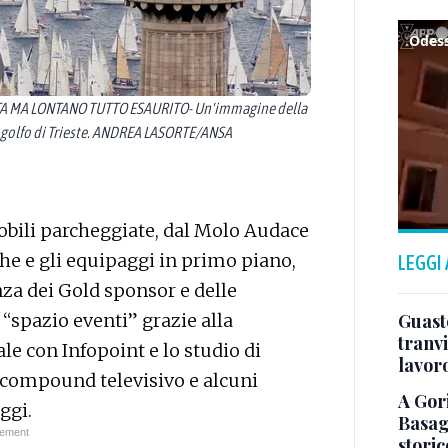
Odess
TA MA LONTANO TUTTO ESAURITO- Un'immagine della
eI golfo di Trieste. ANDREA LASORTE/ANSA
obili parcheggiate, dal Molo Audace
che e gli equipaggi in primo piano,
LEGGI
nza dei Gold sponsor e delle
Guasto
 “spazio eventi” grazie alla
tranvi
e con Infopoint e lo studio di
lavoro
l compound televisivo e alcuni
A Gori
ggi.
Basagl
stori