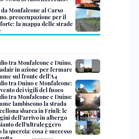
 da Monfalcone al Carso
ino, preoccupazione per il
 forte: la mappa delle strade
e
dio tra Monfalcone e Duino,
nadair in azione per fermare
amme sul fronte dell’A4
dio tra Duino e Monfalcone:
rvento dei vigili del fuoco
dio tra Monfalcone e Duino:
amme lambiscono la strada
cellona sbarca in Friuli: le
ini dell'arrivo in albergo
hianto dell’ultraleggero
 la quercia: cosa è successo
rotta