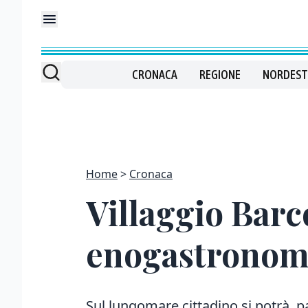
CRONACA
REGIONE
NORDEST
Home
Cronaca
Villaggio Barc
enogastronomi
Sul lungomare cittadino si potrà, 