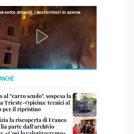
a sotto attacco, i soccorritori in azione
 ANCHE
 al "carro scudo", sospesa la
a Trieste-Opicina: tecnici al
 per il ripristino
zia la riscoperta di Franco
ia parte dall’archivio
co: «Così lo valorizzeremo»