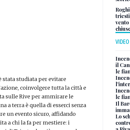
Roghi
triest
vento
chius
VIDEO
Incen
il Ca
le fi
Incen
è stata studiata per evitare
l’inte
zione, coinvolgere tutta la città e
Incen
ta sulle Rive per ammirare le
le fi
Il Bar
a a terra è quella di esserci senza
immag
re un evento sicuro, affidando
Lo sc
contro
a a chi la fa per mestiere: i
a Riva