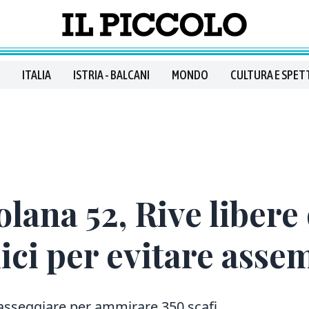
ITALIA
ISTRIA - BALCANI
MONDO
CULTURA E SPET
olana 52, Rive libere
ci per evitare ass
passeggiare per ammirare 350 scafi