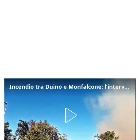
Incendio tra Duino e Monfalcone: l’intervento dei vigili del fuoco