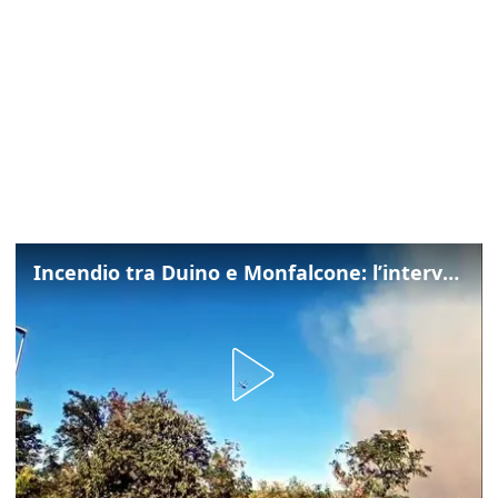
Incendio tra Duino e Monfalcone: l’intervento dei vigili del fuoco