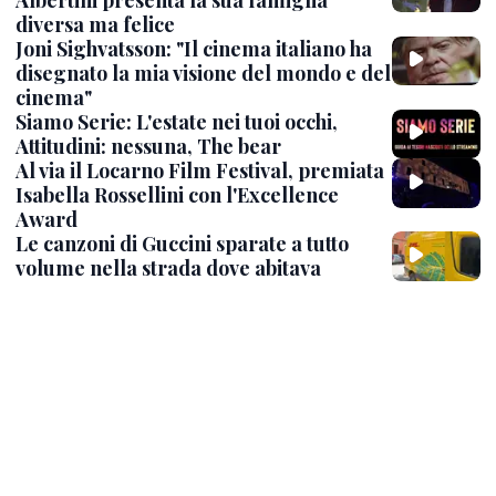
Albertini presenta la sua famiglia
diversa ma felice
Joni Sighvatsson: "Il cinema italiano ha
disegnato la mia visione del mondo e del
cinema"
Siamo Serie: L'estate nei tuoi occhi,
Attitudini: nessuna, The bear
Al via il Locarno Film Festival, premiata
Isabella Rossellini con l'Excellence
Award
Le canzoni di Guccini sparate a tutto
volume nella strada dove abitava