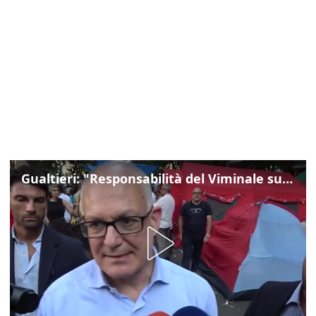
Gualtieri: "Responsabilità del Viminale su Spin Time? La posizione dei partiti è nota"