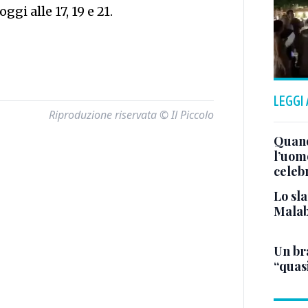
ggi alle 17, 19 e 21.
LEGGI
Riproduzione riservata © Il Piccolo
Quand
l’uom
celeb
Lo sla
Malab
Un bra
“quas