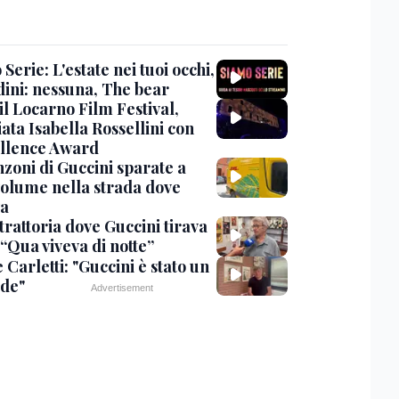
Serie: L'estate nei tuoi occhi,
dini: nessuna, The bear
 il Locarno Film Festival,
ata Isabella Rossellini con
ellence Award
nzoni di Guccini sparate a
 volume nella strada dove
va
trattoria dove Guccini tirava
 “Qua viveva di notte”
Carletti: "Guccini è stato un
de"