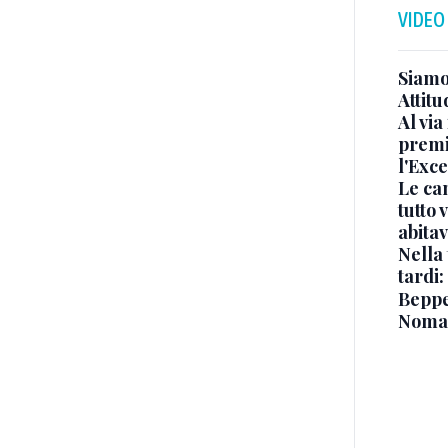
VIDEO
Siamo 
Attitu
Al via
premi
l'Exc
Le ca
tutto
abita
Nella 
tardi:
Beppe 
Noma