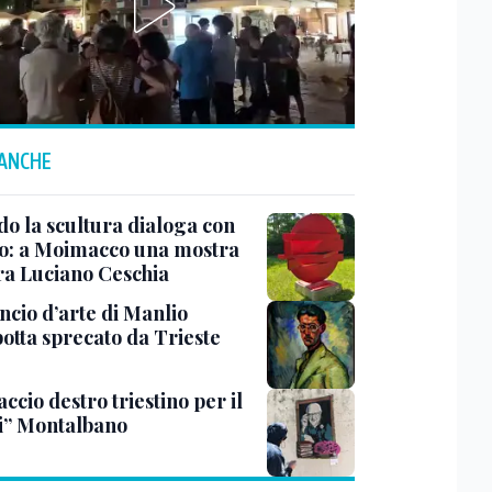
 ANCHE
o la scultura dialoga con
o: a Moimacco una mostra
ra Luciano Ceschia
ncio d’arte di Manlio
otta sprecato da Trieste
ccio destro triestino per il
i” Montalbano