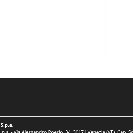
S.p.a.
p.a. - Via Alessandro Poerio, 34, 30171 Venezia (VE). Cap. So