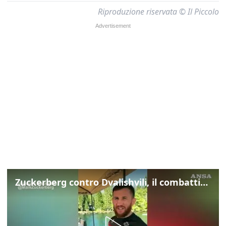
Riproduzione riservata © Il Piccolo
Zuckerberg contro Dvalishvili, il combattimento in mezzo a un lago