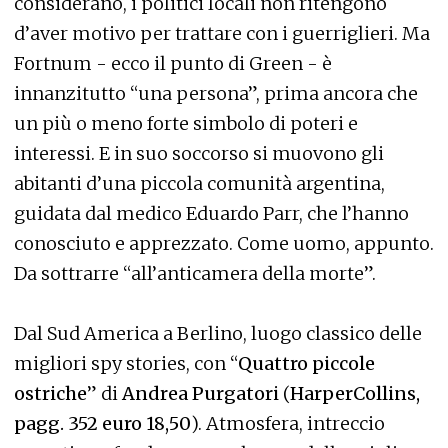
considerano, i politici locali non ritengono
d’aver motivo per trattare con i guerriglieri. Ma
Fortnum - ecco il punto di Green - è
innanzitutto “una persona”, prima ancora che
un più o meno forte simbolo di poteri e
interessi. E in suo soccorso si muovono gli
abitanti d’una piccola comunità argentina,
guidata dal medico Eduardo Parr, che l’hanno
conosciuto e apprezzato. Come uomo, appunto.
Da sottrarre “all’anticamera della morte”.
Dal Sud America a Berlino, luogo classico delle
migliori spy stories, con “
Quattro piccole
ostriche
” di
Andrea Purgatori
(
HarperCollins,
pagg. 352 euro 18,50
). Atmosfera, intreccio