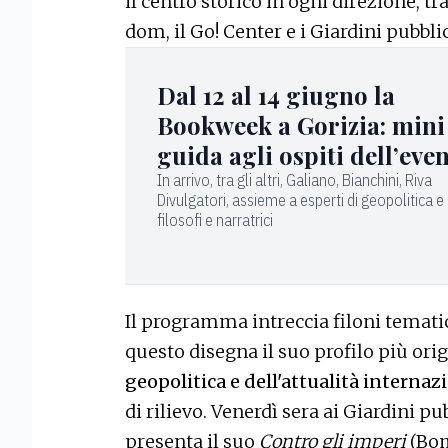
il centro storico in ogni direzione, tr
dom, il Go! Center e i Giardini pubblic
Dal 12 al 14 giugno la
Bookweek a Gorizia: mini
guida agli ospiti dell’eve
In arrivo, tra gli altri, Galiano, Bianchini, Riva
Divulgatori, assieme a esperti di geopolitica 
filosofi e narratrici
Il programma intreccia filoni tematici
questo disegna il suo profilo più orig
geopolitica e dell'attualità internaz
di rilievo. Venerdì sera ai Giardini pu
presenta il suo
Contro gli imperi
(Bom