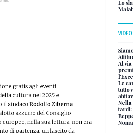
Lo sla
Malab
VIDEO
Siamo 
Attitu
Al via
premi
l'Exc
Le ca
one gratis agli eventi
tutto
ella cultura nel 2025 e
abita
Nella 
o il sindaco
Rodolfo Ziberna
tardi:
lotto azzurro del Consiglio
Beppe 
o europeo, nella sua lettura, non era
Noma
to di partenza, un lascito da