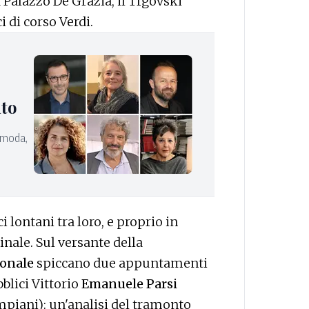
a Palazzo De Grazia, il Trgovski
i di corso Verdi.
nto
e moda,
 lontani tra loro, e proprio in
inale. Sul versante della
ionale
spiccano due appuntamenti
bblici Vittorio
Emanuele Parsi
piani): un'analisi del tramonto