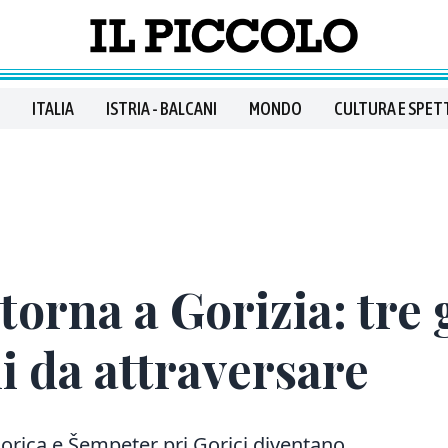
ITALIA
ISTRIA - BALCANI
MONDO
CULTURA E SPET
rna a Gorizia: tre gi
ni da attraversare
Gorica e Šempeter pri Gorici diventano