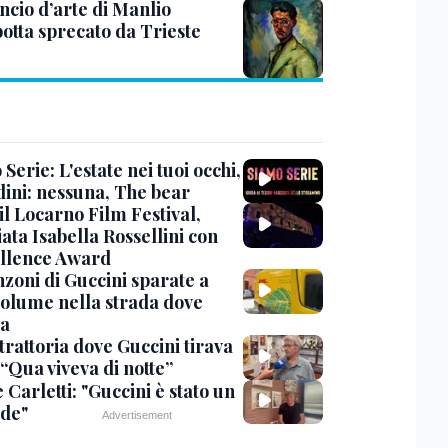
ncio d’arte di Manlio
otta sprecato da Trieste
Serie: L'estate nei tuoi occhi,
dini: nessuna, The bear
 il Locarno Film Festival,
ata Isabella Rossellini con
ellence Award
nzoni di Guccini sparate a
 volume nella strada dove
va
trattoria dove Guccini tirava
 “Qua viveva di notte”
Carletti: "Guccini è stato un
de"