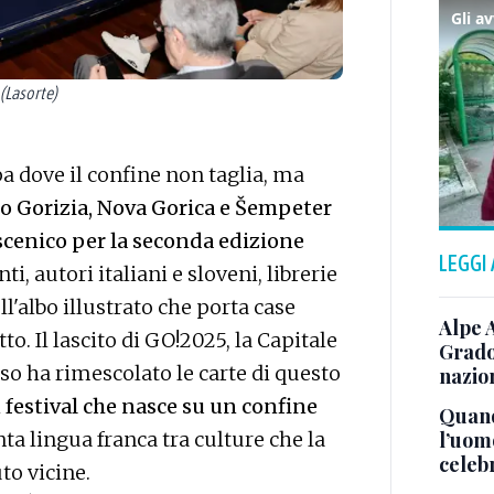
(Lasorte)
a dove il confine non taglia, ma
no Gorizia, Nova Gorica e Šempeter
scenico per la seconda edizione
LEGGI
ti, autori italiani e sloveni, librerie
ll'albo illustrato che porta case
Alpe 
tto. Il lascito di GO!2025, la Capitale
Grado
so ha rimescolato le carte di questo
nazion
 festival che nasce su un confine
Quand
l’uom
enta lingua franca tra culture che la
celeb
nuto vicine.