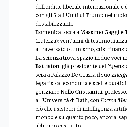
dell'ordine liberale internazionale e 
con gli Stati Uniti di Trump nel ruolo
destabilizzante.
Domenica tocca a
Massimo Gaggi e T
(Laterza): vent'anni di testimonianza
attraversato ottimismo, crisi finanz
La
scienza
trova spazio in due voci m
Battiston
, già presidente dell'Agenzi
sera a Palazzo De Grazia il suo
Energ
lega fisica, economia e scelte quotidi
goriziano
Nello Cristianini
, professo
all'Università di Bath, con
Forma Men
ciò che i sistemi di intelligenza art
mondo e su quanto poco, ancora, sap
abbiamo costruito.