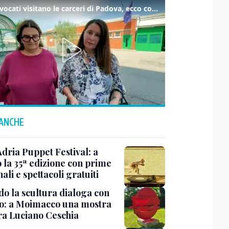
Gli avvocati visitano le carceri di Padova, ecco cosa hanno trovato
 ANCHE
Adria Puppet Festival: a
 la 35ª edizione con prime
ali e spettacoli gratuiti
o la scultura dialoga con
o: a Moimacco una mostra
ra Luciano Ceschia