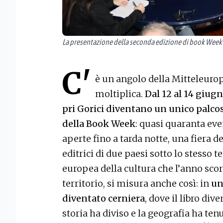
La presentazione della seconda edizione di book Week 
C'
è un angolo della Mitteleurop
moltiplica.
Dal 12 al 14 giug
pri Gorici diventano un unico palco
della Book Week
: quasi quaranta even
aperte fino a tarda notte, una fiera de
editrici di due paesi sotto lo stesso te
europea della cultura che l’anno scor
territorio, si misura anche così: in
un
diventato cerniera
, dove il libro div
storia ha diviso e la geografia ha te