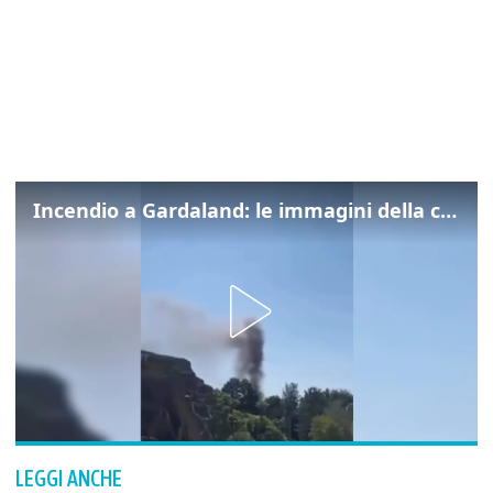
Incendio a Gardaland: le immagini della colonna di fumo
LEGGI ANCHE