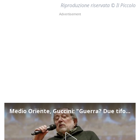
Riproduzione riservata © Il Piccolo
Medio Oriente, Guccini: "Guerra? Due tifoserie che si urlano contro e dimenticano vittime"