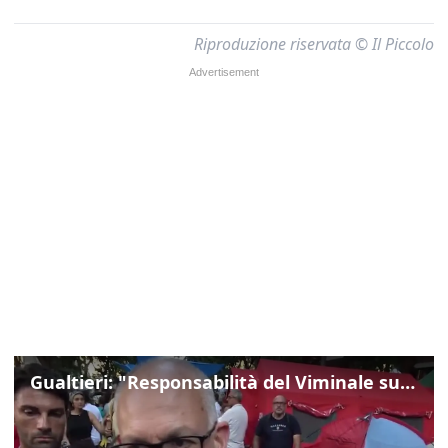
Riproduzione riservata © Il Piccolo
Gualtieri: "Responsabilità del Viminale su Spin Time? La posizione dei partiti è nota"