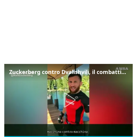
Zuckerberg contro Dvalishvili, il combattimento in mezzo a un lago