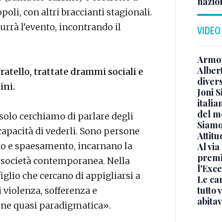
nazion
poli, con altri braccianti stagionali.
urrà l’evento, incontrando il
VIDEO
Armon
Albert
fratello, trattate drammi sociali e
diver
ini.
Joni S
italia
del m
 solo cerchiamo di parlare degli
Siamo 
ncapacità di vederli. Sono persone
Attitu
to e spaesamento, incarnano la
Al via
premi
la società contemporanea. Nella
l'Exc
iglio che cercano di appigliarsi a
Le ca
tutto
i violenza, sofferenza e
abita
one quasi paradigmatica».