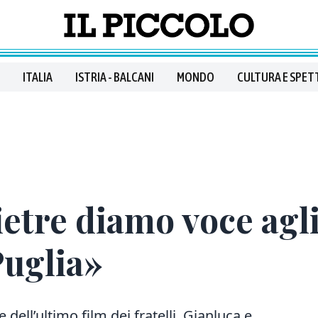
ITALIA
ISTRIA - BALCANI
MONDO
CULTURA E SPET
tre diamo voce agli 
Puglia»
e dell’ultimo film dei fratelli Gianluca e