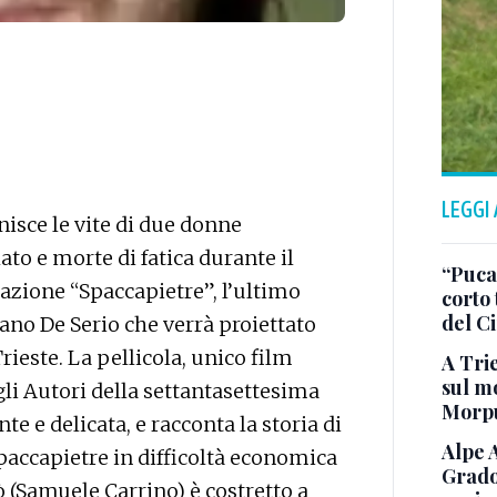
LEGGI
unisce le vite di due donne
ato e morte di fatica durante il
“Puca”
razione “Spaccapietre”, l’ultimo
corto 
del C
iano De Serio che verrà proiettato
rieste. La pellicola, unico film
A Trie
sul mo
gli Autori della settantasettesima
Morp
e e delicata, e racconta la storia di
Alpe 
paccapietre in difficoltà economica
Grado
 (Samuele Carrino) è costretto a