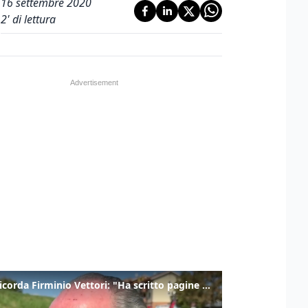
16 settembre 2020
2
' di lettura
Zaia ricorda Firminio Vettori: "Ha scritto pagine di storia del nostro territorio"