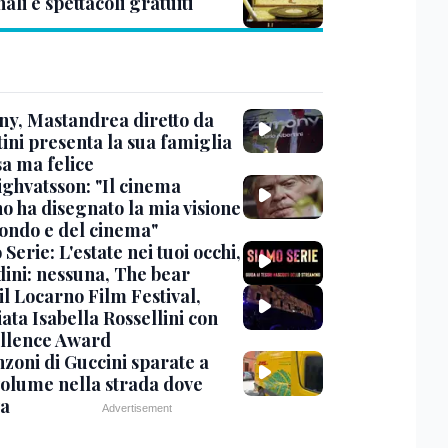
ali e spettacoli gratuiti
y, Mastandrea diretto da
ini presenta la sua famiglia
sa ma felice
ighvatsson: "Il cinema
no ha disegnato la mia visione
ondo e del cinema"
Serie: L'estate nei tuoi occhi,
dini: nessuna, The bear
 il Locarno Film Festival,
ata Isabella Rossellini con
ellence Award
nzoni di Guccini sparate a
 volume nella strada dove
va