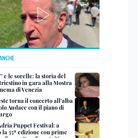
 ANCHE
 e le sorelle: la storia del
triestino in gara alla Mostra
inema di Venezia
ste torna il concerto all’alba
lo Audace con il piano di
urgo
Adria Puppet Festival: a
 la 35ª edizione con prime