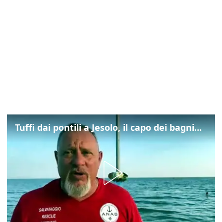
Tuffi dai pontili a Jesolo, il capo dei bagnini: "L'impegno di tutti per evitare altre tragedie"