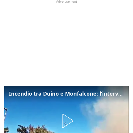
Incendio tra Duino e Monfalcone: l’intervento dei vigili del fuoco